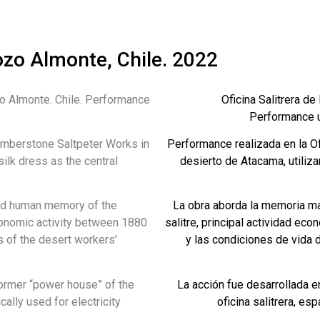
ozo Almonte, Chile. 2022
o Almonte. Chile. Performance
Oficina Salitrera d
Performance u
mberstone Saltpeter Works in
Performance realizada en la Of
ilk dress as the central
desierto de Atacama, utiliz
and human memory of the
La obra aborda la memoria mat
economic activity between 1880
salitre, principal actividad ec
s of the desert workers’
y las condiciones de vida
former “power house” of the
La acción fue desarrollada e
ally used for electricity
oficina salitrera, es